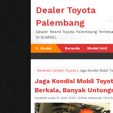
Dealer Toyota
Palembang
Dealer Resmi Toyota Palembang Terbesa
Di SUMSEL
Model
Beranda
Model Unit
Beranda
»
Artikel Toyota
»
Jaga Kondisi Mobil 
Jaga Kondisi Mobil Toy
Berkala, Banyak Untung
Dipublish pada 14 June 2025 | Dilihat sebanyak 1.003 ka