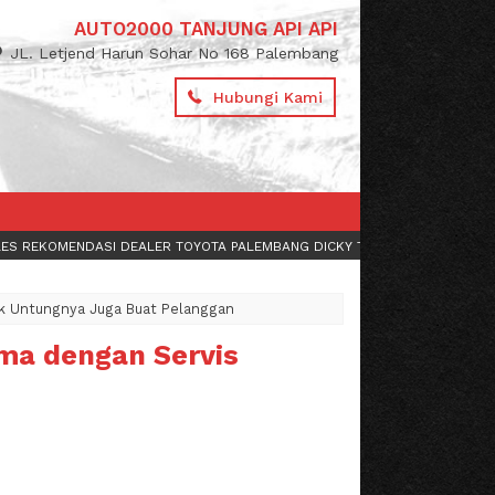
AUTO2000 TANJUNG API API
JL. Letjend Harun Sohar No 168 Palembang
Hubungi Kami
I DEALER TOYOTA PALEMBANG DICKY TELP
0823-0662-2000
ATAU WA
082
ak Untungnya Juga Buat Pelanggan
ma dengan Servis