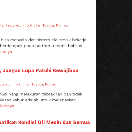
ota
,
Featured
,
Info Cicilan Toyota
,
Promo
,
bisa menyala dan sistem elektronik bekerja
sa berdampak pada performa mobil bahkan
kapnya
, Jangan Lupa Patuhi Kewajiban
atured
,
Info Cicilan Toyota
,
Promo
gemudi yang melakukan tabrak lari dan tidak
 alasan kabur adalah untuk melepaskan
gkapnya
atikan Kondisi Oli Mesin dan Semua