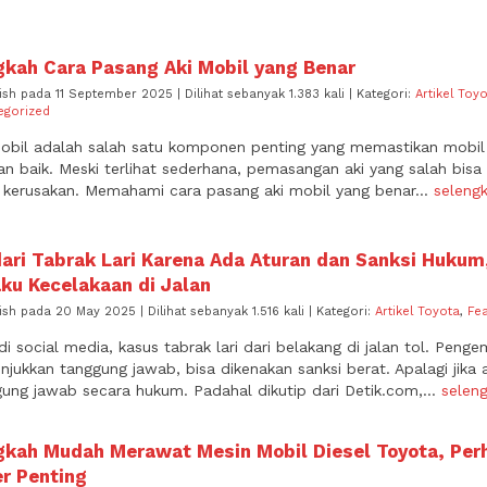
gkah Cara Pasang Aki Mobil yang Benar
ish pada 11 September 2025 | Dilihat sebanyak 1.383 kali | Kategori:
Artikel Toy
egorized
obil adalah salah satu komponen penting yang memastikan mobil 
n baik. Meski terlihat sederhana, pemasangan aki yang salah bi
o kerusakan. Memahami cara pasang aki mobil yang benar...
seleng
ari Tabrak Lari Karena Ada Aturan dan Sanksi Hukum
ku Kecelakaan di Jalan
ish pada 20 May 2025 | Dilihat sebanyak 1.516 kali | Kategori:
Artikel Toyota
,
Fe
 di social media, kasus tabrak lari dari belakang di jalan tol. Pen
jukkan tanggung jawab, bisa dikenakan sanksi berat. Apalagi jika
ung jawab secara hukum. Padahal dikutip dari Detik.com,...
selen
gkah Mudah Merawat Mesin Mobil Diesel Toyota, Perh
er Penting