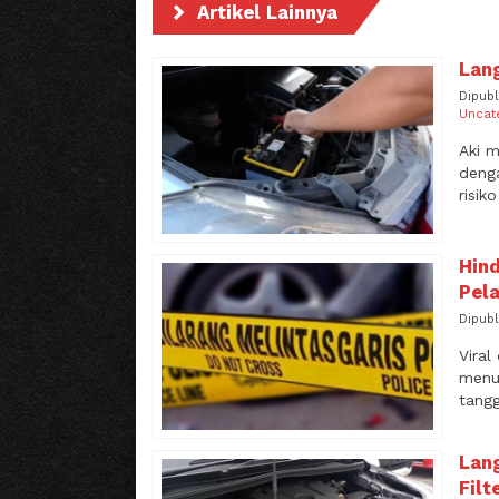
Artikel Lainnya
Lan
Dipubl
Uncat
Aki m
denga
risik
Hind
Pela
Dipubl
Viral
menun
tangg
Lan
Filt