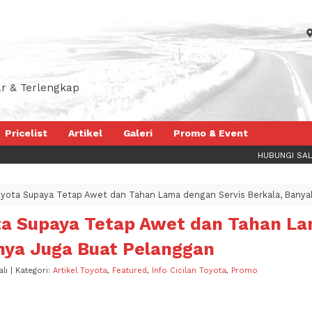
r & Terlengkap
Pricelist
Artikel
Galeri
Promo & Event
HUBUNGI SALES REKOMENDAS
Toyota Supaya Tetap Awet dan Tahan Lama dengan Servis Berkala, Bany
ota Supaya Tetap Awet dan Tahan La
nya Juga Buat Pelanggan
li | Kategori:
Artikel Toyota
,
Featured
,
Info Cicilan Toyota
,
Promo