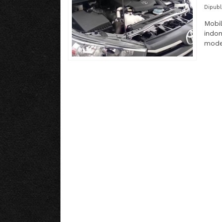
Dipubl
Mobil
indo
moder