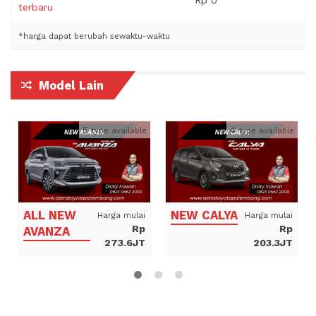
Rp 0
terbaru
*harga dapat berubah sewaktu-waktu
Model Lain
5
4
type available
type available
ALL NEW
NEW CALYA
Harga mulai
Harga mulai
Rp
Rp
AVANZA
273.6JT
203.3JT