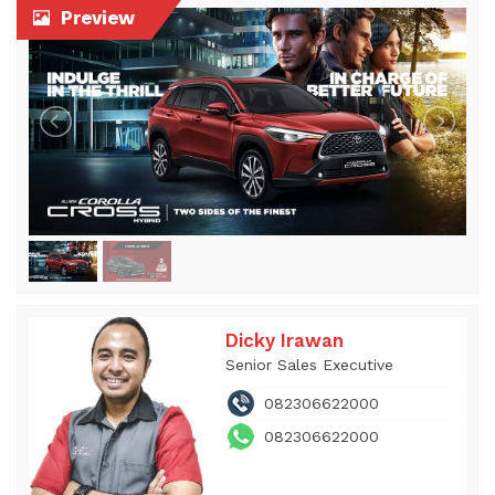
Preview
Dicky Irawan
Senior Sales Executive
082306622000
082306622000