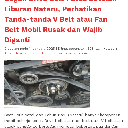
Liburan Nataru, Perhatikan
Tanda-tanda V Belt atau Fan
Belt Mobil Rusak dan Wajib
Diganti
Dipublish pada 11 January 2025 | Dilihat sebanyak 1.398 kali | Kategori:
Artikel Toyota
,
Featured
,
Info Cicilan Toyota
,
Promo
Saat libur Natal dan Tahun Baru (Nataru) banyak komponen
mobil bekerja keras. Drive belt atau fan belt atau V belt atau
sabuk penggerak, bertugas memutar beberapa puli dengan