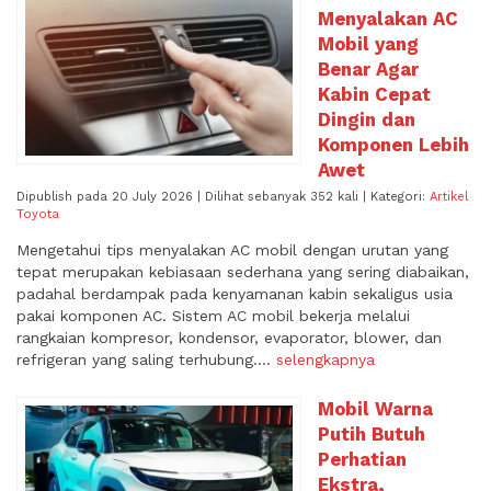
Menyalakan AC
Mobil yang
Benar Agar
Kabin Cepat
Dingin dan
Komponen Lebih
Awet
Dipublish pada 20 July 2026 | Dilihat sebanyak 352 kali | Kategori:
Artikel
Toyota
Mengetahui tips menyalakan AC mobil dengan urutan yang
tepat merupakan kebiasaan sederhana yang sering diabaikan,
padahal berdampak pada kenyamanan kabin sekaligus usia
pakai komponen AC. Sistem AC mobil bekerja melalui
rangkaian kompresor, kondensor, evaporator, blower, dan
refrigeran yang saling terhubung....
selengkapnya
Mobil Warna
Putih Butuh
Perhatian
Ekstra,