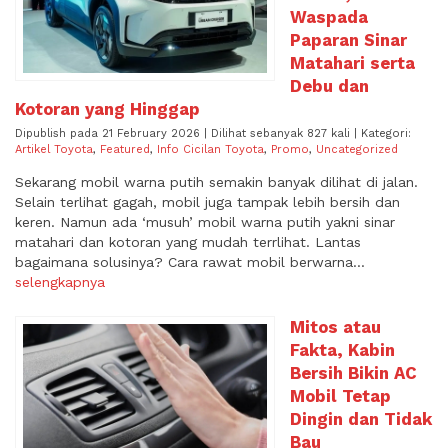
Waspada
Paparan Sinar
Matahari serta
Debu dan
Kotoran yang Hinggap
Dipublish pada 21 February 2026 | Dilihat sebanyak 827 kali | Kategori:
Artikel Toyota
,
Featured
,
Info Cicilan Toyota
,
Promo
,
Uncategorized
Sekarang mobil warna putih semakin banyak dilihat di jalan.
Selain terlihat gagah, mobil juga tampak lebih bersih dan
keren. Namun ada ‘musuh’ mobil warna putih yakni sinar
matahari dan kotoran yang mudah terrlihat. Lantas
bagaimana solusinya? Cara rawat mobil berwarna...
selengkapnya
Mitos atau
Fakta, Kabin
Bersih Bikin AC
Mobil Tetap
Dingin dan Tidak
Bau