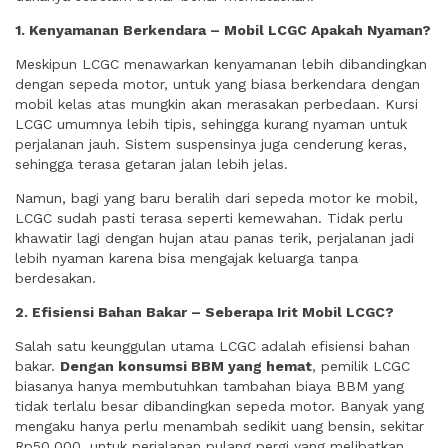
1. Kenyamanan Berkendara – Mobil LCGC Apakah Nyaman?
Meskipun LCGC menawarkan kenyamanan lebih dibandingkan
dengan sepeda motor, untuk yang biasa berkendara dengan
mobil kelas atas mungkin akan merasakan perbedaan. Kursi
LCGC umumnya lebih tipis, sehingga kurang nyaman untuk
perjalanan jauh. Sistem suspensinya juga cenderung keras,
sehingga terasa getaran jalan lebih jelas.
Namun, bagi yang baru beralih dari sepeda motor ke mobil,
LCGC sudah pasti terasa seperti kemewahan. Tidak perlu
khawatir lagi dengan hujan atau panas terik, perjalanan jadi
lebih nyaman karena bisa mengajak keluarga tanpa
berdesakan.
2. Efisiensi Bahan Bakar – Seberapa Irit Mobil LCGC?
Salah satu keunggulan utama LCGC adalah efisiensi bahan
bakar.
Dengan konsumsi BBM yang hemat
, pemilik LCGC
biasanya hanya membutuhkan tambahan biaya BBM yang
tidak terlalu besar dibandingkan sepeda motor. Banyak yang
mengaku hanya perlu menambah sedikit uang bensin, sekitar
Rp50.000, untuk perjalanan pulang pergi yang melibatkan