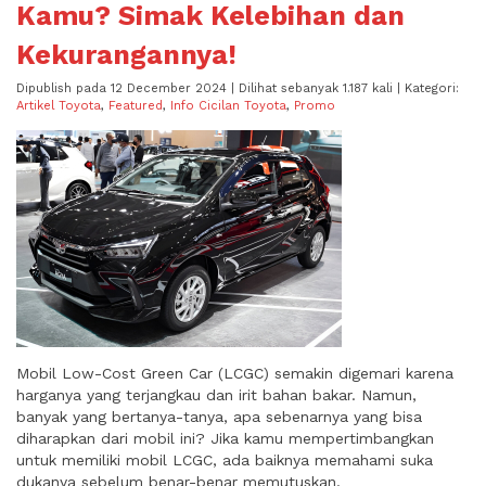
Kamu? Simak Kelebihan dan
Kekurangannya!
Dipublish pada 12 December 2024 | Dilihat sebanyak 1.187 kali | Kategori:
Artikel Toyota
,
Featured
,
Info Cicilan Toyota
,
Promo
Mobil Low-Cost Green Car (LCGC) semakin digemari karena
harganya yang terjangkau dan irit bahan bakar. Namun,
banyak yang bertanya-tanya, apa sebenarnya yang bisa
diharapkan dari mobil ini? Jika kamu mempertimbangkan
untuk memiliki mobil LCGC, ada baiknya memahami suka
dukanya sebelum benar-benar memutuskan.