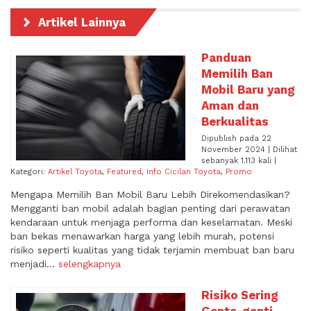
Artikel Lainnya
Panduan
Memilih Ban
Mobil Baru yang
Aman dan
Berkualitas
Dipublish pada 22
November 2024 | Dilihat
sebanyak 1.113 kali |
Kategori:
Artikel Toyota
,
Featured
,
Info Cicilan Toyota
,
Promo
Mengapa Memilih Ban Mobil Baru Lebih Direkomendasikan?
Mengganti ban mobil adalah bagian penting dari perawatan
kendaraan untuk menjaga performa dan keselamatan. Meski
ban bekas menawarkan harga yang lebih murah, potensi
risiko seperti kualitas yang tidak terjamin membuat ban baru
menjadi...
selengkapnya
Risiko Sering