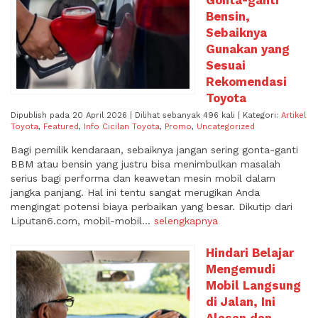
Gonta-ganti
Bensin,
Sebaiknya
Gunakan yang
Sesuai
Rekomendasi
Toyota
Dipublish pada 20 April 2026 | Dilihat sebanyak 496 kali | Kategori:
Artikel
Toyota
,
Featured
,
Info Cicilan Toyota
,
Promo
,
Uncategorized
Bagi pemilik kendaraan, sebaiknya jangan sering gonta-ganti
BBM atau bensin yang justru bisa menimbulkan masalah
serius bagi performa dan keawetan mesin mobil dalam
jangka panjang. Hal ini tentu sangat merugikan Anda
mengingat potensi biaya perbaikan yang besar. Dikutip dari
Liputan6.com, mobil-mobil...
selengkapnya
Hindari Belajar
Mengemudi
Mobil Langsung
di Jalan, Ini