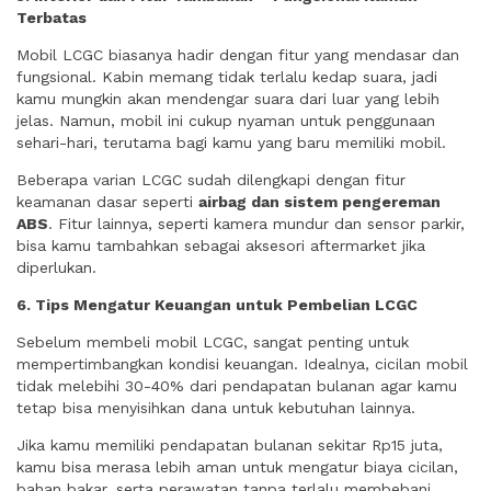
Terbatas
Mobil LCGC biasanya hadir dengan fitur yang mendasar dan
fungsional. Kabin memang tidak terlalu kedap suara, jadi
kamu mungkin akan mendengar suara dari luar yang lebih
jelas. Namun, mobil ini cukup nyaman untuk penggunaan
sehari-hari, terutama bagi kamu yang baru memiliki mobil.
Beberapa varian LCGC sudah dilengkapi dengan fitur
keamanan dasar seperti
airbag dan sistem pengereman
ABS
. Fitur lainnya, seperti kamera mundur dan sensor parkir,
bisa kamu tambahkan sebagai aksesori aftermarket jika
diperlukan.
6. Tips Mengatur Keuangan untuk Pembelian LCGC
Sebelum membeli mobil LCGC, sangat penting untuk
mempertimbangkan kondisi keuangan. Idealnya, cicilan mobil
tidak melebihi 30-40% dari pendapatan bulanan agar kamu
tetap bisa menyisihkan dana untuk kebutuhan lainnya.
Jika kamu memiliki pendapatan bulanan sekitar Rp15 juta,
kamu bisa merasa lebih aman untuk mengatur biaya cicilan,
bahan bakar, serta perawatan tanpa terlalu membebani