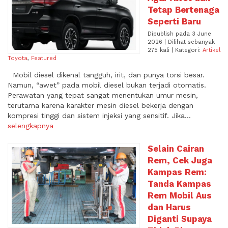
Tetap Bertenaga
Seperti Baru
Dipublish pada 3 June
2026 | Dilihat sebanyak
275 kali | Kategori:
Artikel
Toyota
,
Featured
Mobil diesel dikenal tangguh, irit, dan punya torsi besar.
Namun, “awet” pada mobil diesel bukan terjadi otomatis.
Perawatan yang tepat sangat menentukan umur mesin,
terutama karena karakter mesin diesel bekerja dengan
kompresi tinggi dan sistem injeksi yang sensitif. Jika...
selengkapnya
Selain Cairan
Rem, Cek Juga
Kampas Rem:
Tanda Kampas
Rem Mobil Aus
dan Harus
Diganti Supaya