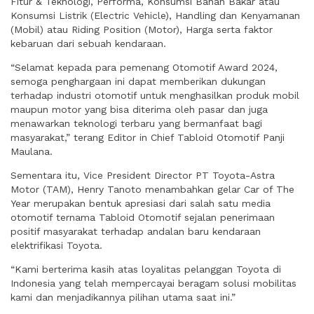
Fitur & Teknologi, Performa, Konsumsi Bahan Bakar atau
Konsumsi Listrik (Electric Vehicle), Handling dan Kenyamanan
(Mobil) atau Riding Position (Motor), Harga serta faktor
kebaruan dari sebuah kendaraan.
“Selamat kepada para pemenang Otomotif Award 2024,
semoga penghargaan ini dapat memberikan dukungan
terhadap industri otomotif untuk menghasilkan produk mobil
maupun motor yang bisa diterima oleh pasar dan juga
menawarkan teknologi terbaru yang bermanfaat bagi
masyarakat,” terang Editor in Chief Tabloid Otomotif Panji
Maulana.
Sementara itu, Vice President Director PT Toyota-Astra
Motor (TAM), Henry Tanoto menambahkan gelar Car of The
Year merupakan bentuk apresiasi dari salah satu media
otomotif ternama Tabloid Otomotif sejalan penerimaan
positif masyarakat terhadap andalan baru kendaraan
elektrifikasi Toyota.
“Kami berterima kasih atas loyalitas pelanggan Toyota di
Indonesia yang telah mempercayai beragam solusi mobilitas
kami dan menjadikannya pilihan utama saat ini.”