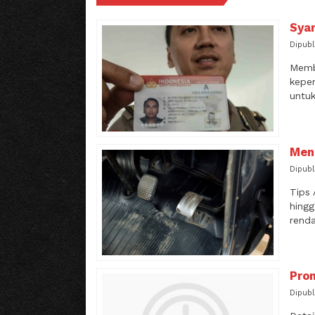
Syar
Dipubl
Membu
kepem
untuk
Men
Dipubl
Tips 
hingg
renda
Pro
Dipubl