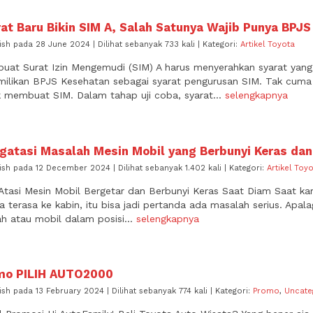
at Baru Bikin SIM A, Salah Satunya Wajib Punya BPJ
ish pada 28 June 2024 | Dilihat sebanyak 733 kali | Kategori:
Artikel Toyota
at Surat Izin Mengemudi (SIM) A harus menyerahkan syarat yang l
ilikan BPJS Kesehatan sebagai syarat pengurusan SIM. Tak cuma B
 membuat SIM. Dalam tahap uji coba, syarat...
selengkapnya
gatasi Masalah Mesin Mobil yang Berbunyi Keras dan
ish pada 12 December 2024 | Dilihat sebanyak 1.402 kali | Kategori:
Artikel Toy
Atasi Mesin Mobil Bergetar dan Berbunyi Keras Saat Diam Saat k
a terasa ke kabin, itu bisa jadi pertanda ada masalah serius. Apala
h atau mobil dalam posisi...
selengkapnya
mo PILIH AUTO2000
ish pada 13 February 2024 | Dilihat sebanyak 774 kali | Kategori:
Promo
,
Uncate