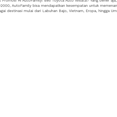
l Promosi Hi AutoFamily! Beli Toyota Auto Wisata? Yang bener aj
2000, AutoFamily bisa mendapatkan kesempatan untuk memenangk
gai destinasi mulai dari Labuhan Bajo, Vietnam, Eropa, hingga Um