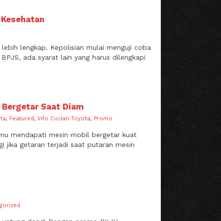
S Kesehatan
ebih lengkap. Kepolisian mulai menguji coba
PJS, ada syarat lain yang harus dilengkapi
 Bergetar Saat Diam
ota
,
Featured
,
Info Cicilan Toyota
,
Promo
amu mendapati mesin mobil bergetar kuat
gi jika getaran terjadi saat putaran mesin
gorized