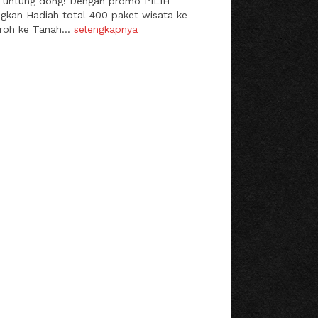
a, untung dong! Dengan promo PILIH
an Hadiah total 400 paket wisata ke
roh ke Tanah...
selengkapnya