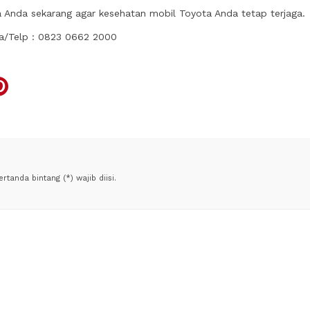
a Anda sekarang agar kesehatan mobil Toyota Anda tetap terjaga.
Wa/Telp : 0823 0662 2000
tanda bintang (*) wajib diisi.