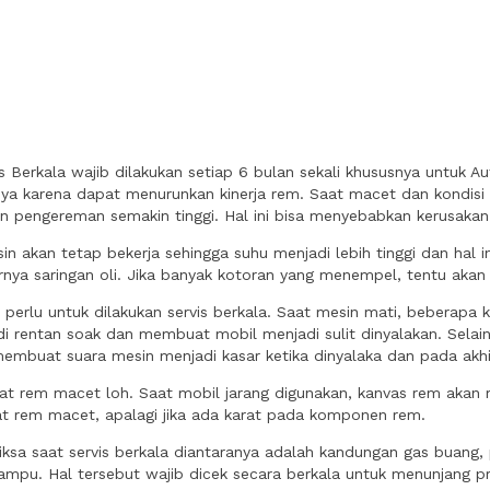
is Berkala wajib dilakukan setiap 6 bulan sekali khususnya untuk A
nnya karena dapat menurunkan kinerja rem. Saat macet dan kondisi
pengereman semakin tinggi. Hal ini bisa menyebabkan kerusakan 
in akan tetap bekerja sehingga suhu menjadi lebih tinggi dan hal 
rnya saringan oli. Jika banyak kotoran yang menempel, tentu aka
a perlu untuk dilakukan servis berkala. Saat mesin mati, bebera
di rentan soak dan membuat mobil menjadi sulit dinyalakan. Selain 
embuat suara mesin menjadi kasar ketika dinyalaka dan pada ak
at rem macet loh. Saat mobil jarang digunakan, kanvas rem akan 
t rem macet, apalagi jika ada karat pada komponen rem.
riksa saat servis berkala diantaranya adalah kandungan gas buang,
lampu. Hal tersebut wajib dicek secara berkala untuk menunjang