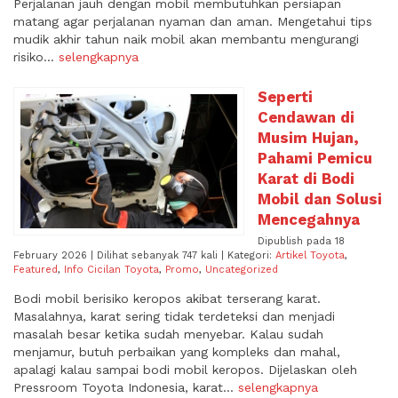
Perjalanan jauh dengan mobil membutuhkan persiapan
matang agar perjalanan nyaman dan aman. Mengetahui tips
mudik akhir tahun naik mobil akan membantu mengurangi
risiko...
selengkapnya
Seperti
Cendawan di
Musim Hujan,
Pahami Pemicu
Karat di Bodi
Mobil dan Solusi
Mencegahnya
Dipublish pada 18
February 2026 | Dilihat sebanyak 747 kali | Kategori:
Artikel Toyota
,
Featured
,
Info Cicilan Toyota
,
Promo
,
Uncategorized
Bodi mobil berisiko keropos akibat terserang karat.
Masalahnya, karat sering tidak terdeteksi dan menjadi
masalah besar ketika sudah menyebar. Kalau sudah
menjamur, butuh perbaikan yang kompleks dan mahal,
apalagi kalau sampai bodi mobil keropos. Dijelaskan oleh
Pressroom Toyota Indonesia, karat...
selengkapnya