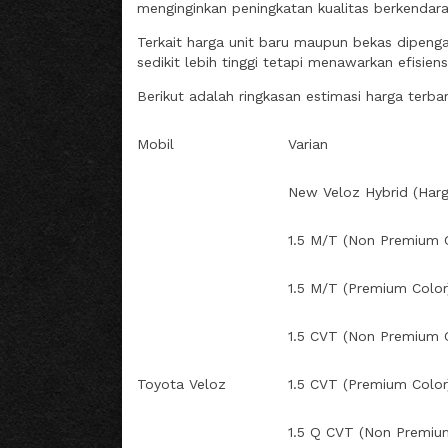
menginginkan peningkatan kualitas berkendar
Terkait harga unit baru maupun bekas dipengaru
sedikit lebih tinggi tetapi menawarkan efisiens
Berikut adalah ringkasan estimasi harga terb
Mobil
Varian
New Veloz Hybrid (Har
1.5 M/T (Non Premium C
1.5 M/T (Premium Color
1.5 CVT (Non Premium C
Toyota Veloz
1.5 CVT (Premium Color
1.5 Q CVT (Non Premiu