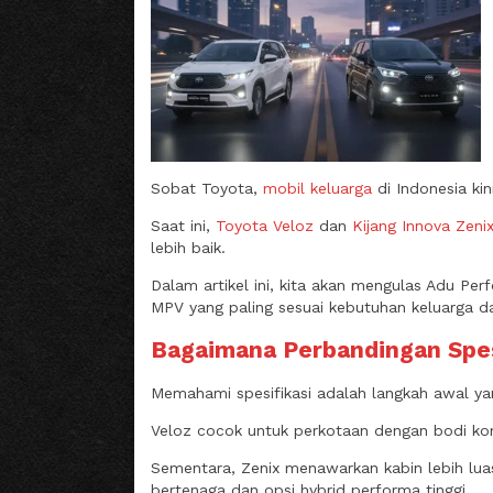
Sobat Toyota,
mobil keluarga
di Indonesia ki
Saat ini,
Toyota Veloz
dan
Kijang Innova Zeni
lebih baik.
Dalam artikel ini, kita akan mengulas Adu Perf
MPV yang paling sesuai kebutuhan keluarga d
Bagaimana Perbandingan Spesi
Memahami spesifikasi adalah langkah awal y
Veloz cocok untuk perkotaan dengan bodi komp
Sementara, Zenix menawarkan kabin lebih luas
bertenaga dan opsi hybrid performa tinggi.