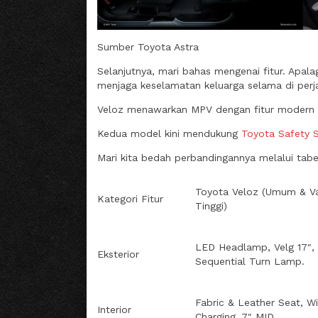
Sumber Toyota Astra
Selanjutnya, mari bahas mengenai fitur. Apal
menjaga keselamatan keluarga selama di perj
Veloz menawarkan MPV dengan fitur modern d
Kedua model kini mendukung
Toyota Safety 
Mari kita bedah perbandingannya melalui tabel 
Toyota Veloz (Umum & Va
Kategori Fitur
Tinggi)
LED Headlamp, Velg 17″,
Eksterior
Sequential Turn Lamp.
Fabric & Leather Seat, Wi
Interior
Charging, 7″ MID.