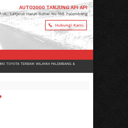
AUTO2000 TANJUNG API API
JL. Letjend Harun Sohar No 168 Palembang
Hubungi Kami
MO TOYOTA TERBAIK WILAYAH PALEMBANG &
?