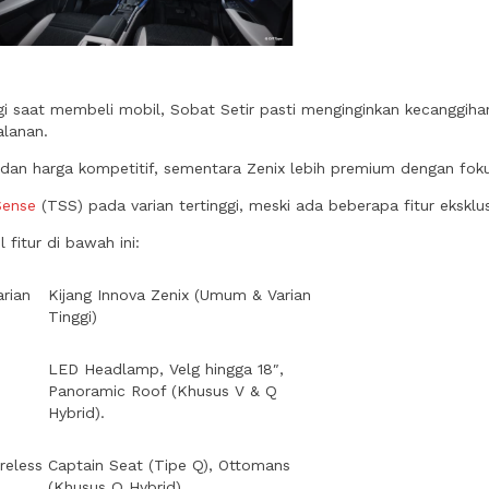
agi saat membeli mobil, Sobat Setir pasti menginginkan kecanggi
alanan.
an harga kompetitif, sementara Zenix lebih premium dengan fok
Sense
(TSS) pada varian tertinggi, meski ada beberapa fitur eksklus
fitur di bawah ini:
rian
Kijang Innova Zenix (Umum & Varian
Tinggi)
LED Headlamp, Velg hingga 18″,
Panoramic Roof (Khusus V & Q
Hybrid).
reless
Captain Seat (Tipe Q), Ottomans
(Khusus Q Hybrid).