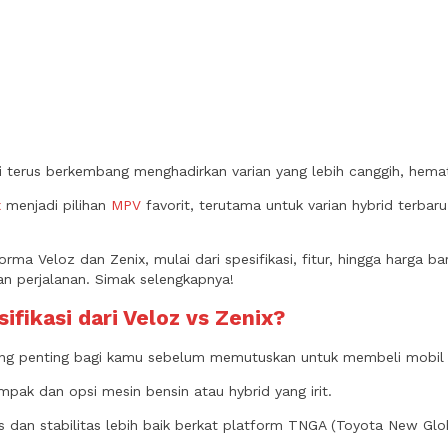
ni terus berkembang menghadirkan varian yang lebih canggih, hem
x
menjadi pilihan
MPV
favorit, terutama untuk varian hybrid terba
orma Veloz dan Zenix, mulai dari spesifikasi, fitur, hingga harga b
an perjalanan. Simak selengkapnya!
fikasi dari Veloz vs Zenix?
ang penting bagi kamu sebelum memutuskan untuk membeli mobil
ak dan opsi mesin bensin atau hybrid yang irit.
 dan stabilitas lebih baik berkat platform TNGA (Toyota New Glob