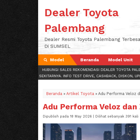
Dealer Toyota
Palembang
Dealer Resmi Toyota Palembang Terbesa
Di SUMSEL
Model
Beranda
Model Unit
HUBUNGI SALES REKOMENDASI DEALER TOYOTA PAL
SEKITARNYA. INFO TEST DRIVE, CASHBACK, DISKON, U
Beranda
»
Artikel Toyota
»
Adu Performa Veloz d
Adu Performa Veloz dan 
Dipublish pada 18 May 2026 | Dilihat sebanyak 391 kali 