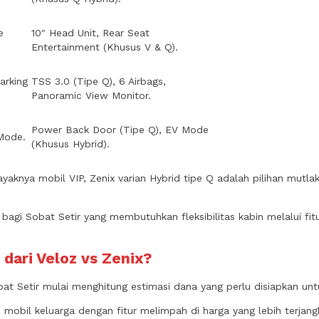
e
10″ Head Unit, Rear Seat
Entertainment (Khusus V & Q).
Parking
TSS 3.0 (Tipe Q), 6 Airbags,
Panoramic View Monitor.
Power Back Door (Tipe Q), EV Mode
Mode.
(Khusus Hybrid).
knya mobil VIP, Zenix varian Hybrid tipe Q adalah pilihan mutlak 
das bagi Sobat Setir yang membutuhkan fleksibilitas kabin melalui 
dari Veloz vs Zenix?
at Setir mulai menghitung estimasi dana yang perlu disiapkan u
mobil keluarga dengan fitur melimpah di harga yang lebih terjan