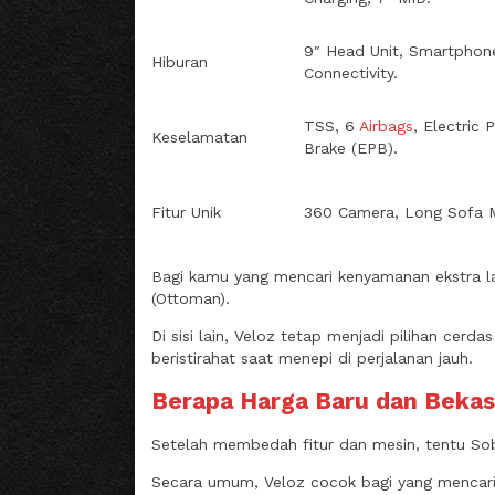
9″ Head Unit, Smartphon
Hiburan
Connectivity.
TSS, 6
Airbags
, Electric 
Keselamatan
Brake (EPB).
Fitur Unik
360 Camera, Long Sofa 
Bagi kamu yang mencari kenyamanan ekstra laya
(Ottoman).
Di sisi lain, Veloz tetap menjadi pilihan cer
beristirahat saat menepi di perjalanan jauh.
Berapa Harga Baru dan Bekas 
Setelah membedah fitur dan mesin, tentu Sob
Secara umum, Veloz cocok bagi yang mencari 