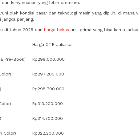
a dan kenyamanan yang lebih premium.
hi oleh kondisi pasar dan teknologi mesin yang dipilih, di mana va
i jangka panjang.
aru di tahun 2026 dan
harga bekas
unit prima yang bisa kamu jadik
Harga OTR Jakarta
ga Pre-Book)
Rp299.000.000
olor)
Rp297.200.000
)
Rp298.700.000
olor)
Rp313.200.000
)
Rp314.700.000
m Color)
Rp322.200.000