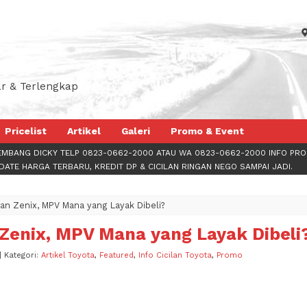
r & Terlengkap
Pricelist
Artikel
Galeri
Promo & Event
EMBANG DICKY TELP
0823-0662-2000
ATAU WA
0823-0662-2000
INFO PRO
PDATE HARGA TERBARU, KREDIT DP & CICILAN RINGAN NEGO SAMPAI JADI.
an Zenix, MPV Mana yang Layak Dibeli?
Zenix, MPV Mana yang Layak Dibeli
| Kategori:
Artikel Toyota
,
Featured
,
Info Cicilan Toyota
,
Promo