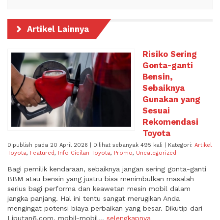
Artikel Lainnya
Risiko Sering
Gonta-ganti
Bensin,
Sebaiknya
Gunakan yang
Sesuai
Rekomendasi
Toyota
Dipublish pada 20 April 2026 | Dilihat sebanyak 495 kali | Kategori:
Artikel
Toyota
,
Featured
,
Info Cicilan Toyota
,
Promo
,
Uncategorized
Bagi pemilik kendaraan, sebaiknya jangan sering gonta-ganti
BBM atau bensin yang justru bisa menimbulkan masalah
serius bagi performa dan keawetan mesin mobil dalam
jangka panjang. Hal ini tentu sangat merugikan Anda
mengingat potensi biaya perbaikan yang besar. Dikutip dari
Liputan6.com, mobil-mobil...
selengkapnya