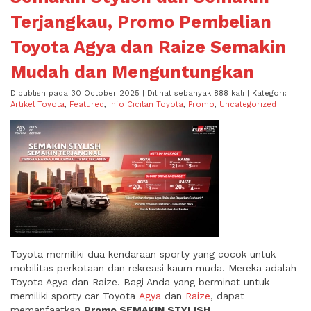
Terjangkau, Promo Pembelian
Toyota Agya dan Raize Semakin
Mudah dan Menguntungkan
Dipublish pada 30 October 2025 | Dilihat sebanyak 888 kali | Kategori:
Artikel Toyota
,
Featured
,
Info Cicilan Toyota
,
Promo
,
Uncategorized
Toyota memiliki dua kendaraan sporty yang cocok untuk
mobilitas perkotaan dan rekreasi kaum muda. Mereka adalah
Toyota Agya dan Raize. Bagi Anda yang berminat untuk
memiliki sporty car Toyota
Agya
dan
Raize
, dapat
memanfaatkan
Promo SEMAKIN STYLISH