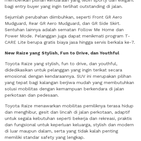
memberikan pilihan kendaraan yang lebih sporty dan elegant
bagi entry buyer yang ingin terlihat outstanding di jalan.
Sejumlah perubahan diimbuhkan, seperti Front GR Aero
Mudguard, Rear GR Aero Mudguard, dan GR Side Skirt.
Sentuhan lainnya adalah sematan Follow Me Home dan
Power Mode. Pelanggan juga dapat menikmati program T-
CARE Lite berupa gratis biaya jasa hingga servis berkala ke-7.
New Raize yang Stylish, Fun to Drive, dan Youthful
Toyota Raize yang stylish, fun to drive, dan youthful,
didedikasikan untuk pelanggan yang ingin terikat secara
emosional dengan kendaraannya. SUV ini merupakan pilihan
yang tepat bagi kalangan berjiwa mudah yang membutuhkan
solusi mobilitas dengan kemampuan berkendara di jalan
perkotaan dan pedesaan.
Toyota Raize menawarkan mobilitas pemiliknya terasa hidup
dan menghibur, gesit dan lincah di jalan perkotaan, adaptif
untuk segala kebutuhan seperti bekerja dan rekreasi, praktis
dan fungsional untuk keperluan keluarga, stylish dan modern
di luar maupun dalam, serta yang tidak kalah penting
memiliki standar safety yang lengkap.