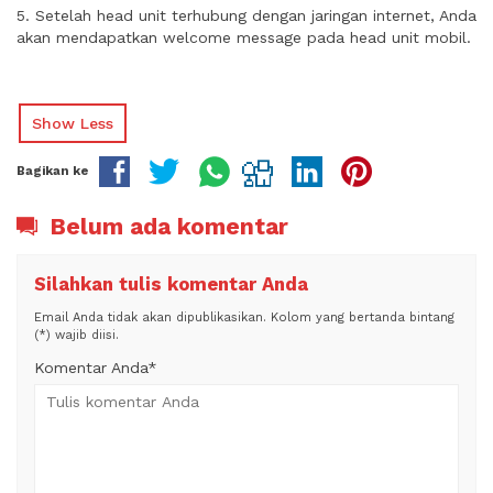
5. Setelah head unit terhubung dengan jaringan internet, Anda
akan mendapatkan welcome message pada head unit mobil.
Show Less
Bagikan ke
Belum ada komentar
Silahkan tulis komentar Anda
Email Anda tidak akan dipublikasikan. Kolom yang bertanda bintang
(*) wajib diisi.
Komentar Anda*