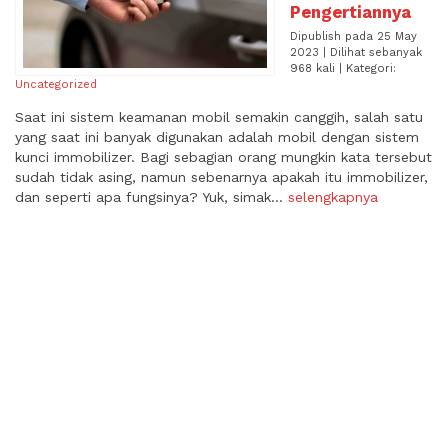
Pengertiannya
Dipublish pada 25 May
2023 | Dilihat sebanyak
968 kali | Kategori:
Uncategorized
Saat ini sistem keamanan mobil semakin canggih, salah satu
yang saat ini banyak digunakan adalah mobil dengan sistem
kunci immobilizer. Bagi sebagian orang mungkin kata tersebut
sudah tidak asing, namun sebenarnya apakah itu immobilizer,
dan seperti apa fungsinya? Yuk, simak...
selengkapnya