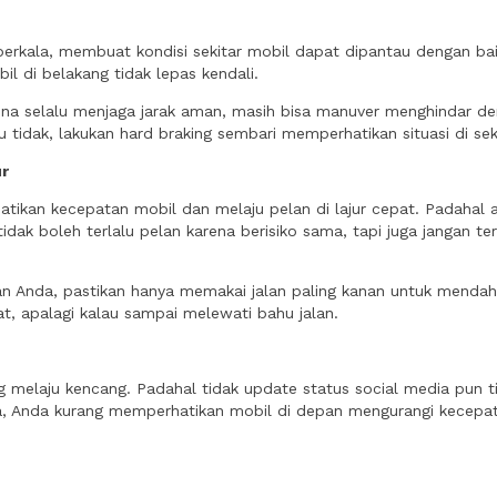
kala, membuat kondisi sekitar mobil dapat dipantau dengan baik. 
l di belakang tidak lepas kendali.
ena selalu menjaga jarak aman, masih bisa manuver menghindar den
tidak, lakukan hard braking sembari memperhatikan situasi di sek
ur
kan kecepatan mobil dan melaju pelan di lajur cepat. Padahal ad
tidak boleh terlalu pelan karena berisiko sama, tapi juga jangan t
n Anda, pastikan hanya memakai jalan paling kanan untuk mendahulu
at, apalagi kalau sampai melewati bahu jalan.
dang melaju kencang. Padahal tidak update status social media pun
, Anda kurang memperhatikan mobil di depan mengurangi kecepata