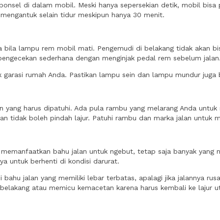
nsel di dalam mobil. Meski hanya sepersekian detik, mobil bisa 
k mengantuk selain tidur meskipun hanya 30 menit.
aya bila lampu rem mobil mati. Pengemudi di belakang tidak akan
pengecekan sederhana dengan menginjak pedal rem sebelum jalan
ok garasi rumah Anda. Pastikan lampu sein dan lampu mundur juga
n yang harus dipatuhi. Ada pula rambu yang melarang Anda untuk 
an tidak boleh pindah lajur. Patuhi rambu dan marka jalan untuk m
t memanfaatkan bahu jalan untuk ngebut, tetap saja banyak yang ne
a untuk berhenti di kondisi darurat.
 bahu jalan yang memiliki lebar terbatas, apalagi jika jalannya rus
i belakang atau memicu kemacetan karena harus kembali ke lajur 