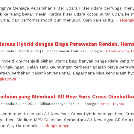
ngnya Menjaga Kebersihan Filter Udara Filter udara berfungsi men
 ke ruang bakar mesin. Ketika filter udara kotor, aliran udara k
rna, dan performa mobil pun menurun. Oleh karena itu,...
seleng
daraan Hybrid dengan Biaya Perawatan Rendah, Hem
ish pada 5 March 2025 | Dilihat sebanyak 1.546 kali | Kategori:
Artikel Toyota
,
F
 hybrid kini menjadi pilihan utama bagi banyak pengendara yang 
 lingkungan. Salah satu keuntungan terbesar adalah biaya perawa
araan berbahan bakar konvensional. Bagaimana bisa kendaraan hyb
ngkapnya
nilaian yang Membuat All New Yaris Cross Dinobatka
ish pada 3 June 2024 | Dilihat sebanyak 678 kali | Kategori:
Artikel Toyota
kendaraan itu adalah All New Yaris Cross Hybrid sebagai best Cros
gai best Medium MPV Gasoline. Sementara All New Agya GR Sport 
ori City Hatchback...
selengkapnya