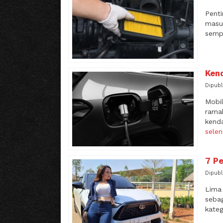
Penti
masuk
sempu
Ken
Dipubl
Mobil
ramah
kend
sele
7 Pe
Dipubl
Lima 
seba
kateg