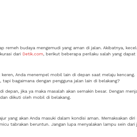
 remeh budaya mengemudi yang aman di jalan. Akibatnya, kecelak
ikurasi dari
Detik.com
, berikut beberapa perilaku salah yang dapat
at keren, Anda menempel mobil lain di depan saat melaju kencang.
, tapi bagaimana dengan pengguna jalan lain di belakang?
di depan, jika ya maka masalah akan semakin besar. Dengan menj
n diikuti oleh mobil di belakang.
lajur yang akan Anda masuki dalam kondisi aman. Memaksakan diri m
emicu tabrakan beruntun. Jangan lupa menyalakan lampu sein dari