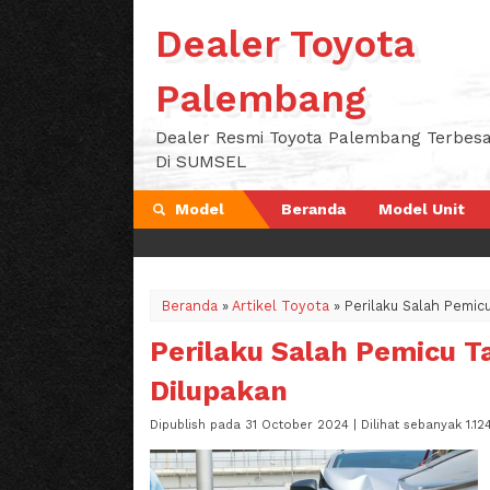
Dealer Toyota
Palembang
Dealer Resmi Toyota Palembang Terbesa
Di SUMSEL
Model
Beranda
Model Unit
Beranda
»
Artikel Toyota
»
Perilaku Salah Pemic
Perilaku Salah Pemicu T
Dilupakan
Dipublish pada 31 October 2024 | Dilihat sebanyak 1.124