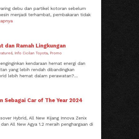
yaring debu dan partikel kotoran sebelum
e mesin menjadi terhambat, pembakaran tidak
kapnya
at dan Ramah Lingkungan
eatured
,
Info Cicilan Toyota
,
Promo
menginginkan kendaraan hemat energi dan
tan yang lebih rendah dibandingkan
rid lebih hemat dalam perawatan?...
n Sebagai Car of The Year 2024
sover Hybrid, All New Kijang Innova Zenix
dan All New Agya 1.2 meraih penghargaan di