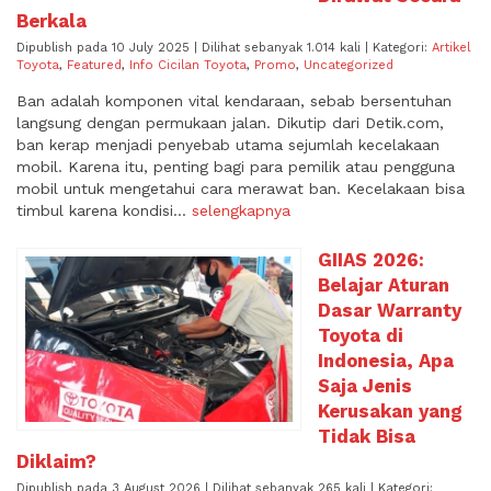
Berkala
Dipublish pada 10 July 2025 | Dilihat sebanyak 1.014 kali | Kategori:
Artikel
Toyota
,
Featured
,
Info Cicilan Toyota
,
Promo
,
Uncategorized
Ban adalah komponen vital kendaraan, sebab bersentuhan
langsung dengan permukaan jalan. Dikutip dari Detik.com,
ban kerap menjadi penyebab utama sejumlah kecelakaan
mobil. Karena itu, penting bagi para pemilik atau pengguna
mobil untuk mengetahui cara merawat ban. Kecelakaan bisa
timbul karena kondisi...
selengkapnya
GIIAS 2026:
Belajar Aturan
Dasar Warranty
Toyota di
Indonesia, Apa
Saja Jenis
Kerusakan yang
Tidak Bisa
Diklaim?
Dipublish pada 3 August 2026 | Dilihat sebanyak 265 kali | Kategori: