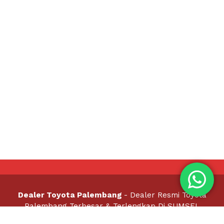
Dealer Toyota Palembang
- Dealer Resmi Toyota
Palembang Terbesar & Terlengkap Di SUMSEL