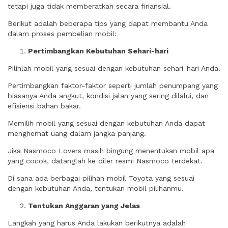
tetapi juga tidak memberatkan secara finansial.
Berikut adalah beberapa tips yang dapat membantu Anda
dalam proses pembelian mobil:
Pertimbangkan Kebutuhan Sehari-hari
Pilihlah mobil yang sesuai dengan kebutuhan sehari-hari Anda.
Pertimbangkan faktor-faktor seperti jumlah penumpang yang
biasanya Anda angkut, kondisi jalan yang sering dilalui, dan
efisiensi bahan bakar.
Memilih mobil yang sesuai dengan kebutuhan Anda dapat
menghemat uang dalam jangka panjang.
Jika Nasmoco Lovers masih bingung menentukan mobil apa
yang cocok, datanglah ke diler resmi Nasmoco terdekat.
Di sana ada berbagai pilihan mobil Toyota yang sesuai
dengan kebutuhan Anda, tentukan mobil pilihanmu.
Tentukan Anggaran yang Jelas
Langkah yang harus Anda lakukan berikutnya adalah