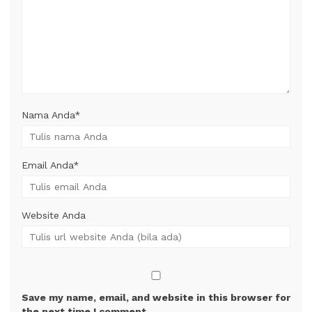
Nama Anda
*
Email Anda
*
Website Anda
Save my name, email, and website in this browser for
the next time I comment.