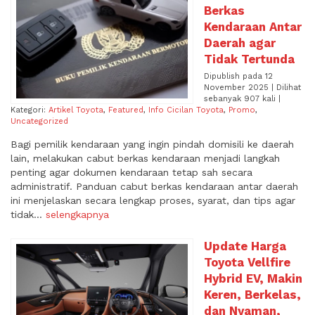
Berkas
Kendaraan Antar
Daerah agar
Tidak Tertunda
Dipublish pada 12
November 2025 | Dilihat
sebanyak 907 kali |
Kategori:
Artikel Toyota
,
Featured
,
Info Cicilan Toyota
,
Promo
,
Uncategorized
Bagi pemilik kendaraan yang ingin pindah domisili ke daerah
lain, melakukan cabut berkas kendaraan menjadi langkah
penting agar dokumen kendaraan tetap sah secara
administratif. Panduan cabut berkas kendaraan antar daerah
ini menjelaskan secara lengkap proses, syarat, dan tips agar
tidak...
selengkapnya
Update Harga
Toyota Vellfire
Hybrid EV, Makin
Keren, Berkelas,
dan Nyaman,